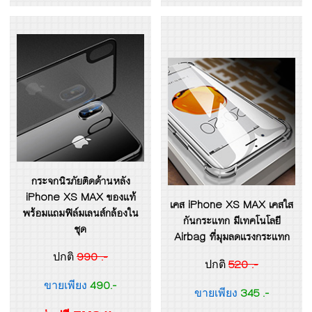
กระจกนิรภัยติดด้านหลัง
iPhone XS MAX ของแท้
เคส iPhone XS MAX เคสใส
พร้อมแถมฟิล์มเลนส์กล้องใน
กันกระแทก มีเทคโนโลยี
ชุด
Airbag ที่มุมลดแรงกระแทก
990 .-
ปกติ
520 .-
ปกติ
490.-
ขายเพียง
345 .-
ขายเพียง