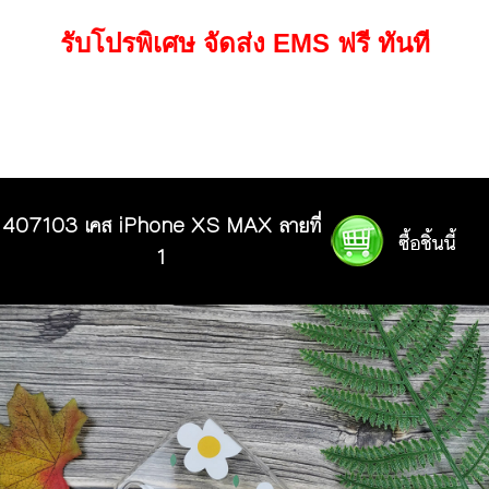
รับโปรพิเศษ จัดส่ง EMS ฟรี ทันที
407103 เคส iPhone XS MAX ลายที่
1