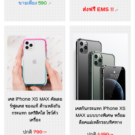
590 .-
ขายเพียง
ส่งฟรี EMS !!
.-
เคส iPhone XS MAX คัลเลอ
ร์ฟูลเคส ของแท้ ด้านหลังกัน
เคสกันกระแทก iPhone XS
กระแทก อคริลิคใส โชว์ตัว
MAX แบบบางพิเศษ พร้อม
เครื่อง
ล็อคแม่เหล็กรอบทิศทาง
790 .-
ปกติ
1,190 .-
ปกติ