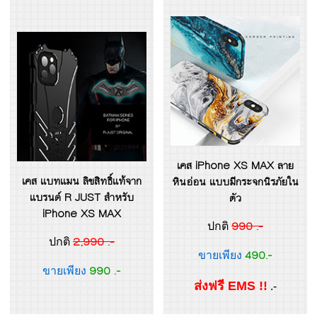
เคส iPhone XS MAX ลาย
เคส แบทแมน ลิขสิทธิ์แท้จาก
หินอ่อน แบบมีกระจกนิรภัยใน
แบรนด์ R JUST สำหรับ
ตัว
iPhone XS MAX
990 .-
ปกติ
2,990 .-
ปกติ
490.-
ขายเพียง
990 .-
ขายเพียง
ส่งฟรี EMS !!
.-