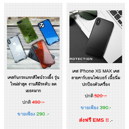
เคส iPhone XS MAX เคส
เคสกันกระแทกดีไซน์รวงผึ้ง รุ่น
ลายคาร์บอนไฟเบอร์ เนื้อนิ่ม
ใหม่ล่าสุด งานดีมีระดับ ลด
ปกป้องตัวเครื่อง
เยอะมาก
520 .-
ปกติ
490 .-
ปกติ
390.-
ขายเพียง
290 .-
ขายเพียง
ส่งฟรี EMS !!
.-