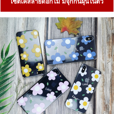
เซ็ตเคสลายดอกไม้ มีจุกกันฝุ่นในตัว