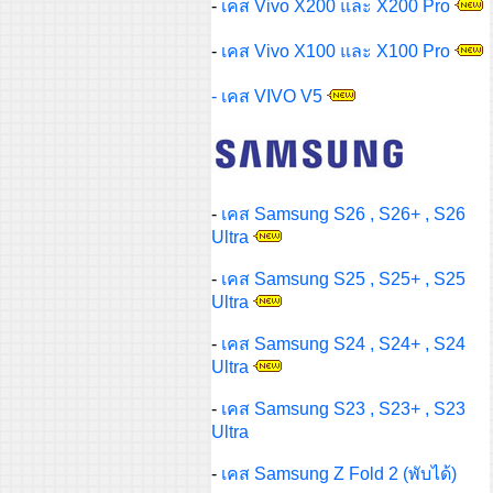
-
เคส Vivo X200 และ X200 Pro
-
เคส Vivo X100 และ X100 Pro
- เคส VIVO V5
-
เคส Samsung S26 , S26+ , S26
Ultra
-
เคส Samsung S25 , S25+ , S25
Ultra
-
เคส Samsung S24 , S24+ , S24
Ultra
-
เคส Samsung S23 , S23+ , S23
Ultra
-
เคส Samsung Z Fold 2 (พับได้)