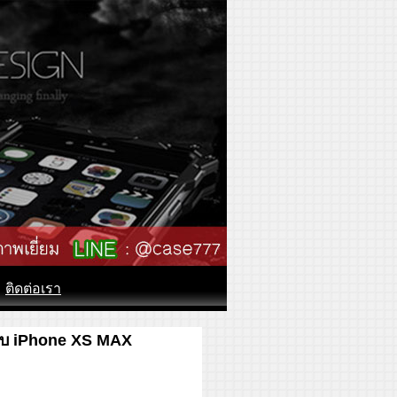
ติดต่อเรา
หรับ iPhone XS MAX