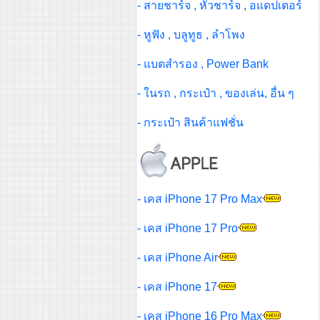
- สายชาร์จ , หัวชาร์จ , อแดปเตอร์
- หูฟัง , บลูทูธ , ลำโพง
- แบตสำรอง , Power Bank
- ในรถ , กระเป๋า , ของเล่น, อื่น ๆ
- กระเป๋า สินค้าแฟชั่น
- เคส iPhone 17 Pro Max
- เคส iPhone 17 Pro
- เคส iPhone Air
- เคส iPhone 17
- เคส iPhone 16 Pro Max