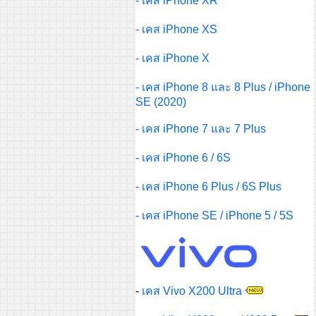
- เคส iPhone XR
- เคส iPhone XS
- เคส iPhone X
-
เคส iPhone 8 และ 8 Plus / iPhone
SE (2020)
-
เคส iPhone 7 และ 7 Plus
-
เคส iPhone 6 / 6S
-
เคส iPhone 6 Plus / 6S Plus
-
เคส iPhone SE / iPhone 5 / 5S
-
เคส Vivo X200 Ultra