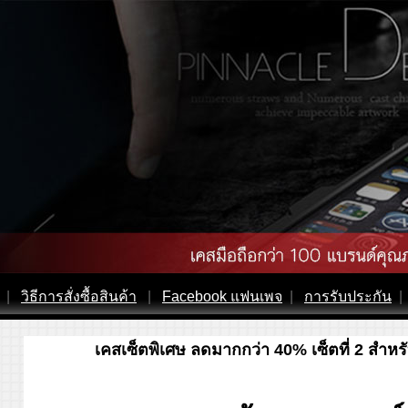
|
วิธีการสั่งซื้อสินค้า
|
Facebook แฟนเพจ
|
การรับประกัน
|
เคสเซ็ตพิเศษ ลดมากกว่า 40% เซ็ตที่ 2 สำ