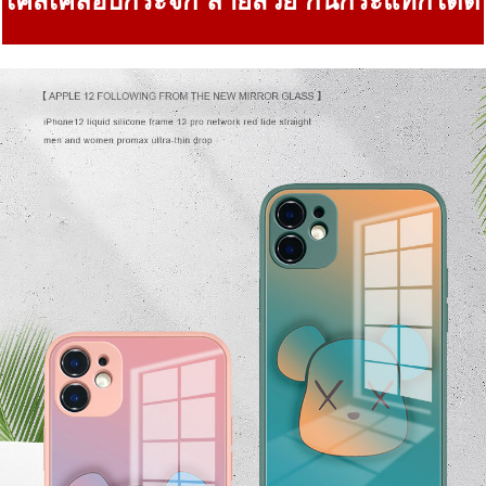
เคสเคลือบกระจก ลายสวย กันกระแทกได้ดี