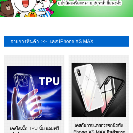
รายการสินค้า >> เคส iPhone XS MAX
เคสกันกระแทกกระจกนิรภัย
เคสใสเนื้อ TPU นิ่ม แถมฟรี
iPhone XS MAX สินค้าเกรด