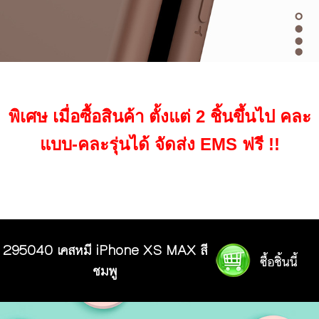
พิเศษ เมื่อซื้อสินค้า ตั้งแต่ 2 ชิ้นขึ้นไป คละ
แบบ-คละรุ่นได้ จัดส่ง EMS ฟรี !!
295040 เคสหมี iPhone XS MAX สี
ชมพู