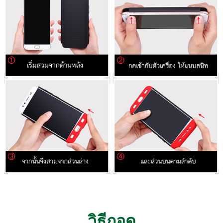
วิธีถอด