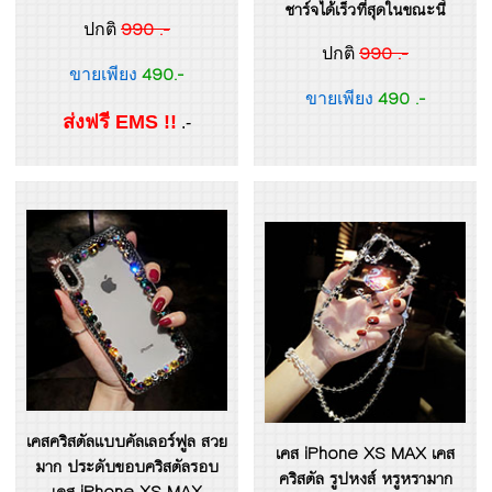
ชาร์จได้เร็วที่สุดในขณะนี้
990 .-
ปกติ
990 .-
ปกติ
490.-
ขายเพียง
490 .-
ขายเพียง
ส่งฟรี EMS !!
.-
เคสคริสตัลแบบคัลเลอร์ฟูล สวย
เคส iPhone XS MAX เคส
มาก ประดับขอบคริสตัลรอบ
คริสตัล รูปหงส์ หรูหรามาก
เคส iPhone XS MAX