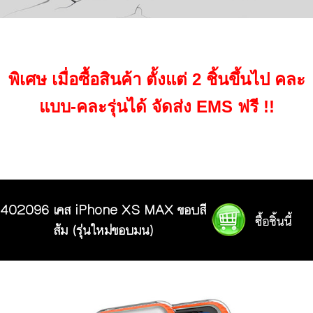
พิเศษ เมื่อซื้อสินค้า ตั้งแต่ 2 ชิ้นขึ้นไป คละ
แบบ-คละรุ่นได้ จัดส่ง EMS ฟรี !!
402096 เคส iPhone XS MAX ขอบสี
ส้ม (รุ่นใหม่ขอบมน)