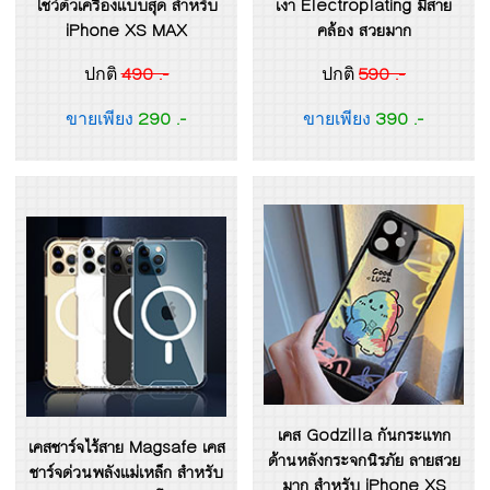
โชว์ตัวเครื่องแบบสุด สำหรับ
เงา Electroplating มีสาย
iPhone XS MAX
คล้อง สวยมาก
490 .-
590 .-
ปกติ
ปกติ
290 .-
390 .-
ขายเพียง
ขายเพียง
เคส Godzilla กันกระแทก
เคสชาร์จไร้สาย Magsafe เคส
ด้านหลังกระจกนิรภัย ลายสวย
ชาร์จด่วนพลังแม่เหล็ก สำหรับ
มาก สำหรับ iPhone XS