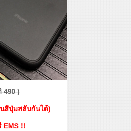
ิ 490 )
่ยนสีปุ่มสลับกันได้)
รี EMS !!