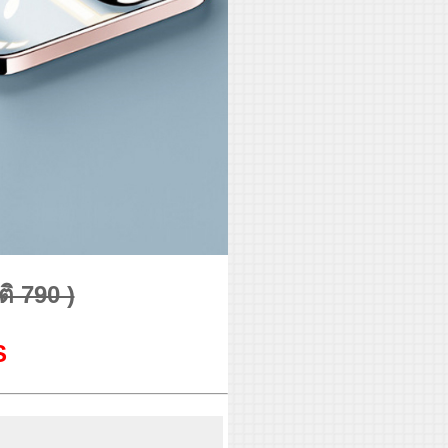
ติ 790 )
S