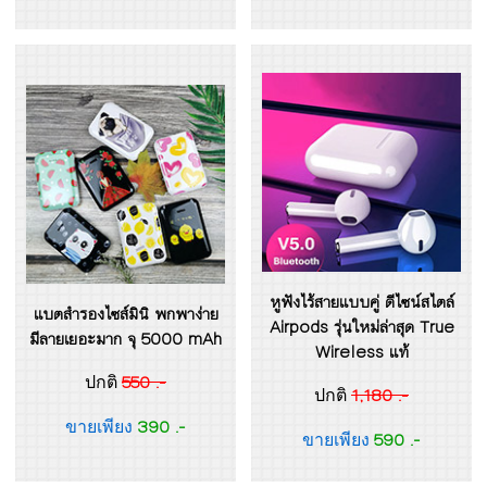
หูฟังไร้สายแบบคู่ ดีไซน์สไตล์
แบตสำรองไซส์มินิ พกพาง่าย
Airpods รุ่นใหม่ล่าสุด True
มีลายเยอะมาก จุ 5000 mAh
Wireless แท้
550 .-
ปกติ
1,180 .-
ปกติ
390 .-
ขายเพียง
590 .-
ขายเพียง