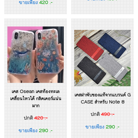
420 .-
ขายเพียง
เคส Osean เคสท้องทะเล
เคสฝาพับของแท้จากแบรนด์ G
เคลื่อนไหวได้ กลิตเตอร์แน่น
CASE สำหรับ Note 8
มาก
490 .-
ปกติ
420 .-
ปกติ
290 .-
ขายเพียง
290 .-
ขายเพียง