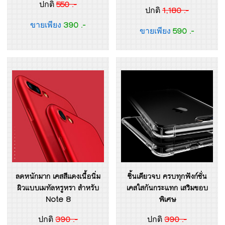
550 .-
ปกติ
1,180 .-
ปกติ
390 .-
ขายเพียง
590 .-
ขายเพียง
ลดหนักมาก เคสสีแดงเนื้อนิ่ม
ชิ้นเดียวจบ ครบทุกฟังก์ชั่น
ผิวแบบเมทัลหรูหรา สำหรับ
เคสใสกันกระแทก เสริมขอบ
Note 8
พิเศษ
390 .-
390 .-
ปกติ
ปกติ