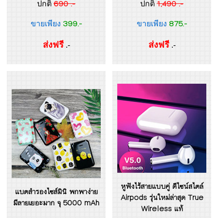
690 .-
1,490 .-
ปกติ
ปกติ
399.-
875.-
ขายเพียง
ขายเพียง
ส่งฟรี
ส่งฟรี
.-
.-
หูฟังไร้สายแบบคู่ ดีไซน์สไตล์
แบตสำรองไซส์มินิ พกพาง่าย
Airpods รุ่นใหม่ล่าสุด True
มีลายเยอะมาก จุ 5000 mAh
Wireless แท้