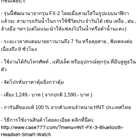
ก์ชั่นเพียบ !!
- รุ่นนี้พัฒนามาจากรุ่น FX-2 โดยเมื่อสวมใส่ในรูปแบบนาฬิกา
แล้วจะ สามารถกันน้ำในการใช้ชีวิตประจำวันได้ เช่น เหงื่อ , ฝน ,
ล้างมือ ฯลฯ (แต่ไม่แนะนำให้แช่ลงไปในน้ำหรือดำน้ำนะคะ)
- ระยะเวลาสแตนบายยาวนานถึง 7 วัน หรือคุยสาย , ฟังเพลงต่อ
เนื่องถึง 8 ชั่วโมง
- ใช้งานได้กับโทรศัพท์ , แท๊ปเล็ต หรืออุปกรณ์ทุกรุ่น ที่มีบลูทูธใน
ตัว
- จัดโปรหั่นราคาคุ้มยิ่งกว่าคุ้ม
- เพียง 1,249.- บาท ( จากปกติ 1,590.- บาท )
- การันตีของแท้ 100 % จากตัวแทนจำหน่าย HNT ประเทศไทย
- วิธีการใช้งานสินค้าโดยละเอียด คลิกที่นี่ค่ะ
http://www.case777.com/?menu=HNT-FX-3-Bluetooth-
Headset-Smart-Watch