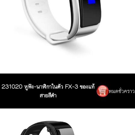
231020 หูฟัง-นาฬิกาในตัว FX-3 ของแท้
สายสีดำ