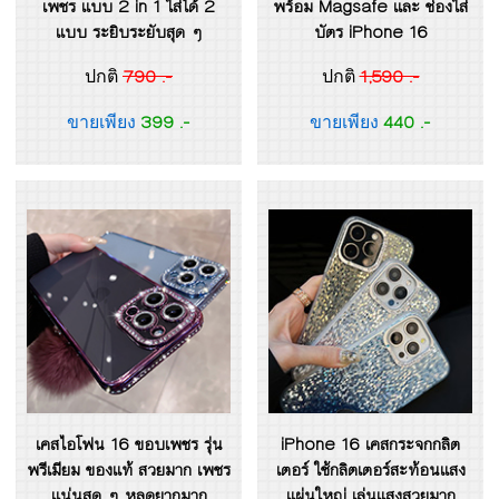
เพชร แบบ 2 in 1 ใส่ได้ 2
พร้อม Magsafe และ ช่องใส่
แบบ ระยิบระยับสุด ๆ
บัตร iPhone 16
790 .-
1,590 .-
ปกติ
ปกติ
399 .-
440 .-
ขายเพียง
ขายเพียง
เคสไอโฟน 16 ขอบเพชร รุ่น
iPhone 16 เคสกระจกกลิต
พรีเมียม ของแท้ สวยมาก เพชร
เตอร์ ใช้กลิตเตอร์สะท้อนแสง
แน่นสุด ๆ หลุดยากมาก
แผ่นใหญ่ เล่นแสงสวยมาก