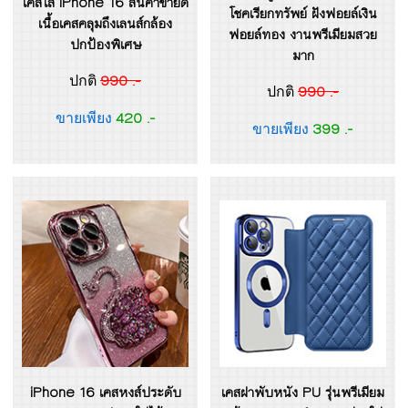
เคสใส iPhone 16 สินค้าขายดี
โชคเรียกทรัพย์ ฝังฟอยล์เงิน
เนื้อเคสคลุมถึงเลนส์กล้อง
ฟอยล์ทอง งานพรีเมียมสวย
ปกป้องพิเศษ
มาก
990 .-
ปกติ
990 .-
ปกติ
420 .-
ขายเพียง
399 .-
ขายเพียง
iPhone 16 เคสหงส์ประดับ
เคสฝาพับหนัง PU รุ่นพรีเมียม