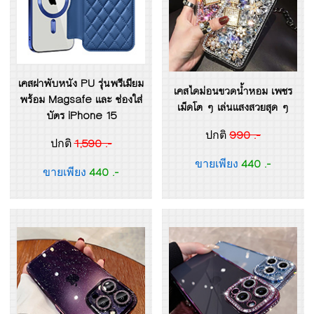
เคสฝาพับหนัง PU รุ่นพรีเมียม
เคสไดม่อนขวดน้ำหอม เพชร
พร้อม Magsafe และ ช่องใส่
เม็ดโต ๆ เล่นแสงสวยสุด ๆ
บัตร iPhone 15
990 .-
ปกติ
1,590 .-
ปกติ
440 .-
ขายเพียง
440 .-
ขายเพียง