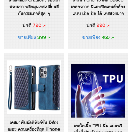
สวยมาก พลิกมุมเคสเปลี่ยนสี
เคสอวกาศ มีแถบปิดเลนส์กล้อง
กันกระแทกดีสุด ๆ
แบบ เปิด ปิด ได้ เคสสวยมาก
790 .-
990 .-
ปกติ
ปกติ
399 .-
450 .-
ขายเพียง
ขายเพียง
เคสฝาพับมัลติฟังก์ชั่น มีช่อง
เคสใสเนื้อ TPU นิ่ม แถมฟรี
เยอะ ครบเครื่องที่สุด iPhone