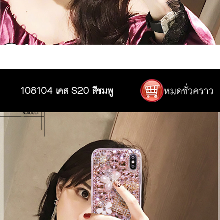
108104 เคส S20 สีชมพู