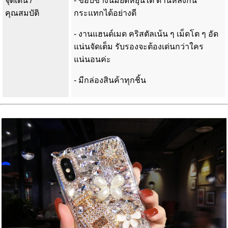
จุดเด่น /
- ขอบข้างนิ่มยืดหยุ่นได้ ด้านหลังกัน
คุณสมบัติ
กระแทกได้อย่างดี
- งานแฮนด์เมด คริสตัลเน้น ๆ เม็ดโต ๆ อัด
แน่นจัดเต็ม รับรองจะต้องเด่นกว่าใคร
แน่นอนค่ะ
- มีกล่องสินค้าทุกชิ้น