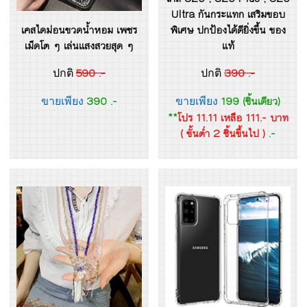
Ultra กันกระแทก เสริมขอบ
เคสไดม่อนขวดน้ำหอม เพชร
พิเศษ ปกป้องได้ดียิ่งขึ้น ของ
เม็ดโต ๆ เล่นแสงสวยสุด ๆ
แท้
590 .-
390 .-
ปกติ
ปกติ
390 .-
199 (ชิ้นเดียว)
ขายเพียง
ขายเพียง
**
โปร 11.11 เหลือ 111.- บาท
( ขั้นต่ำ 2 ชิ้นขึ้นไป )
.-