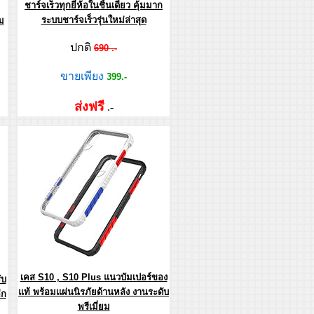
ชาร์จเร็วทุกยี่ห้อในชิ้นเดียว คุ้มมาก
ระบบชาร์จเร็วรุ่นใหม่ล่าสุด
ม
ปกติ
690 .-
ขายเพียง
399.-
ส่งฟรี
.-
เคส S10 , S10 Plus แนวบัมเปอร์ของ
ับ
แท้ พร้อมแผ่นนิรภัยด้านหลัง งานระดับ
ีก
พรีเมี่ยม