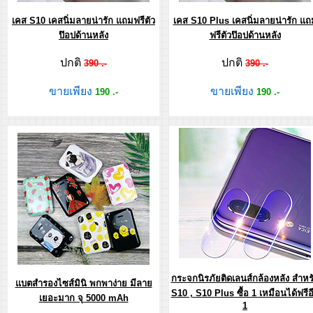
เคส S10 เคสนิ่มลายน่ารัก แถมฟรีตัว
เคส S10 Plus เคสนิ่มลายน่ารัก แถ
ป๊อปด้านหลัง
ฟรีตัวป๊อปด้านหลัง
ปกติ
ปกติ
390 .-
390 .-
ขายเพียง
ขายเพียง
190 .-
190 .-
กระจกนิรภัยติดเลนส์กล้องหลัง สำหร
แบตสำรองไซส์มินิ พกพาง่าย มีลาย
S10 , S10 Plus ซื้อ 1 เหมือนได้ฟรีอ
เยอะมาก จุ 5000 mAh
1