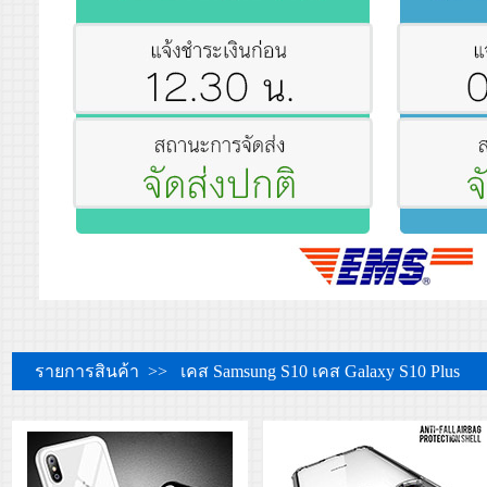
รายการสินค้า >> เคส Samsung S10 เคส Galaxy S10 Plus