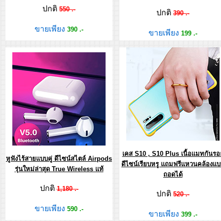
ปกติ
550 .-
ปกติ
390 .-
ขายเพียง
390 .-
ขายเพียง
199 .-
เคส S10 , S10 Plus เนื้อแมทกันรอ
หูฟังไร้สายแบบคู่ ดีไซน์สไตล์ Airpods
ดีไซน์เรียบหรู แถมฟรีแหวนคล้องแ
รุ่นใหม่ล่าสุด True Wireless แท้
ถอดได้
ปกติ
1,180 .-
ปกติ
520 .-
ขายเพียง
590 .-
ขายเพียง
399 .-