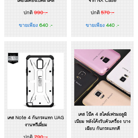
โดยไม่ต้องเปิดฝาเคส
จาก NX Case
990 .-
570 .-
ปกติ
ปกติ
640 .-
440 .-
ขายเพียง
ขายเพียง
เคส โน๊ต 4 สไตล์เฟรมอลูมิ
เคส Note 4 กันกระแทก UAG
เนียม หลังโค้งรับตัวเครื่อง บาง
งานพรีเมี่ยม
เฉียบ กันกระแทกดี
790 .-
ปกติ