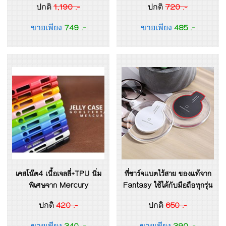
1,190 .-
720 .-
ปกติ
ปกติ
749 .-
485 .-
ขายเพียง
ขายเพียง
เคสโน๊ต4 เนื้อเจลลี่+TPU นิ่ม
ที่ชาร์จแบตไร้สาย ของแท้จาก
พิเศษจาก Mercury
Fantasy ใช้ได้กับมือถือทุกรุ่น
420 .-
650 .-
ปกติ
ปกติ
340 .-
390 .-
ขายเพียง
ขายเพียง