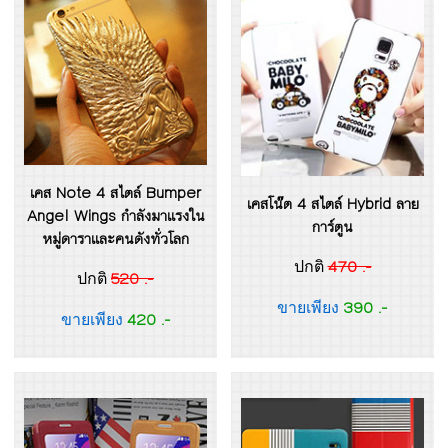
เคส Note 4 สไตล์ Bumper
เคสโน๊ต 4 สไตล์ Hybrid ลาย
Angel Wings กำลังมาแรงใน
การ์ตูน
หมู่ดาราและคนดังทั่วโลก
470 .-
ปกติ
520 .-
ปกติ
390 .-
ขายเพียง
420 .-
ขายเพียง