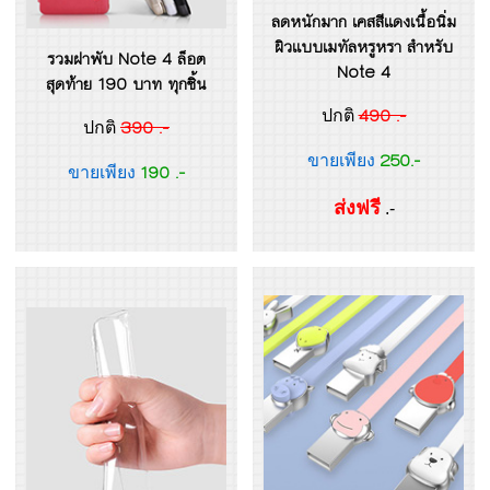
ลดหนักมาก เคสสีแดงเนื้อนิ่ม
ผิวแบบเมทัลหรูหรา สำหรับ
รวมฝาพับ Note 4 ล็อต
Note 4
สุดท้าย 190 บาท ทุกชิ้น
490 .-
ปกติ
390 .-
ปกติ
250.-
ขายเพียง
190 .-
ขายเพียง
ส่งฟรี
.-